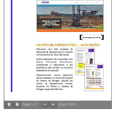
Page
1
/
2
Zoom
100%